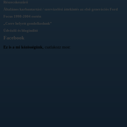
Részecskeszűrő
Általános karbantartási / szervizelési áttekintés az első generációs Ford
Focus 1998-2004 esetén
„Csere helyett gondolkodunk”
Üdvözlő és blogindító
Facebook
Ez is a mi közösségünk,
csatlakozz most: