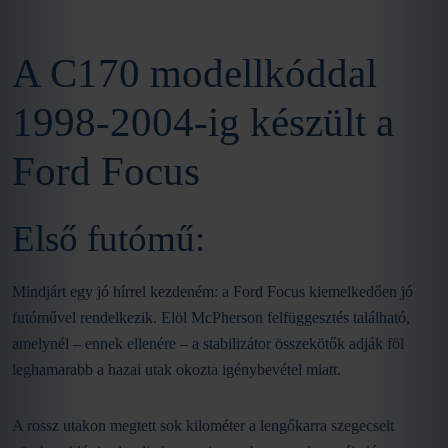
A C170 modellkóddal
1998-2004-ig készült a
Ford Focus
Első futómű:
Mindjárt egy jó hírrel kezdeném: a Ford Focus kiemelkedően jó
futóművel rendelkezik. Elöl McPherson felfüggesztés található,
amelynél – ennek ellenére – a stabilizátor összekötők adják föl
leghamarabb a hazai utak okozta igénybevétel miatt.
A rossz utakon megtett sok kilométer a lengőkarra szegecselt