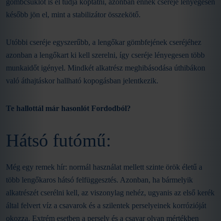
gömbcsuklót is el tudja koptatni, azonban ennek cseréje lényegesen
később jön el, mint a stabilizátor összekötő.
Utóbbi cseréje egyszerűbb, a lengőkar gömbfejének cseréjéhez
azonban a lengőkart ki kell szerelni, így cseréje lényegesen több
munkaidőt igényel. Mindkét alkatrész meghibásodása úthibákon
való áthajtáskor hallható kopogásban jelentkezik.
Te hallottál már hasonlót Fordodból?
Hátsó futómű:
Még egy remek hír: normál használat mellett szinte örök életű a
több lengőkaros hátsó felfüggesztés. Azonban, ha bármelyik
alkatrészét cserélni kell, az viszonylag nehéz, ugyanis az első kerék
által felvert víz a csavarok és a szilentek perselyeinek korrózióját
okozza. Extrém esetben a persely és a csavar olyan mértékben