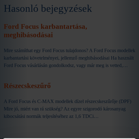
Hasonló bejegyzések
Ford Focus karbantartása,
meghibásodásai
Mire számíthat egy Ford Focus tulajdonos? A Ford Focus modellek
karbantartási követelményei, jellemző meghibásodásai Ha használt
Ford Focus vásárlásán gondolkodsz, vagy már meg is vetted,…
Részecskeszűrő
A Ford Focus és C-MAX modellek dízel részecskeszűrője (DPF)
Mire jó, miért van rá szükség? Az egyre szigorodó károsanyag
kibocsátási normák teljesítéséhez az 1,6 TDCi…