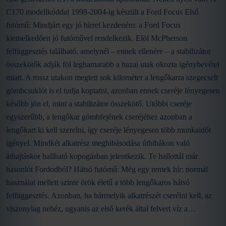
C170 modellkóddal 1998-2004-ig készült a Ford Focus Első
futómű: Mindjárt egy jó hírrel kezdeném: a Ford Focus
kiemelkedően jó futóművel rendelkezik. Elöl McPherson
felfüggesztés található, amelynél – ennek ellenére – a stabilizátor
összekötők adják föl leghamarabb a hazai utak okozta igénybevétel
miatt. A rossz utakon megtett sok kilométer a lengőkarra szegecselt
gömbcsuklót is el tudja koptatni, azonban ennek cseréje lényegesen
később jön el, mint a stabilizátor összekötő. Utóbbi cseréje
egyszerűbb, a lengőkar gömbfejének cseréjéhez azonban a
lengőkart ki kell szerelni, így cseréje lényegesen több munkaidőt
igényel. Mindkét alkatrész meghibásodása úthibákon való
áthajtáskor hallható kopogásban jelentkezik. Te hallottál már
hasonlót Fordodból? Hátsó futómű: Még egy remek hír: normál
használat mellett szinte örök életű a több lengőkaros hátsó
felfüggesztés. Azonban, ha bármelyik alkatrészét cserélni kell, az
viszonylag nehéz, ugyanis az első kerék által felvert víz a…