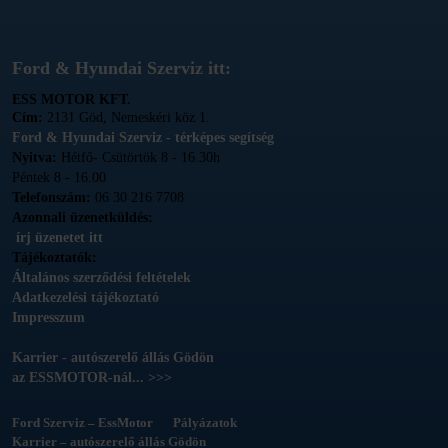
Ford & Hyundai Szerviz itt:
ESS MOTOR KFT.
Cím:
2131 Göd, Nemeskéri köz 1.
Ford & Hyundai Szerviz - térképes segítség
Nyitva:
Hétfő- Csütörtök 8 - 16.30h
Péntek 8 - 16.00
Telefonszám:
06 30 216 7708
Azonnali üzenetküldés:
írj üzenetet itt
Tájékoztatók:
Általános szerződési feltételek
Adatkezelési tájékoztató
Impresszum
Karrier - autószerelő állás Gödön
az ESSMOTOR-nál... >>>
Ford Szerviz – EssMotor
Pályázatok
Karrier – autószerelő állás Gödön