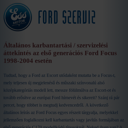
Általános karbantartási / szervizelési
áttekintés az első generációs Ford Focus
1998-2004 esetén
Tudtad, hogy a Ford az Escort utódaként mutatta be a Focus-t,
mely teljesen új megjelenésű és műszaki színvonalú alsó
középkategóriás modell lett, messze fölülmúlva az Escort-ot és
tovább erősítve az európai Ford hírnevét és sikereit? Szánj rá pár
percet, hogy többet is megtudj kedvencedről. A következő
általános leírás az Ford Focus egyes részeit tárgyalja, melyekkel
jellemzően foglalkozni kell karbantartás vagy javítás formájában az
első generációs C170 modellkódú típusoknál. Neked ilyen van? A