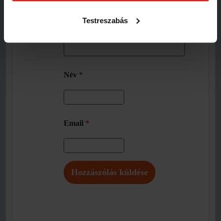
Testreszabás
Név
*
Email
*