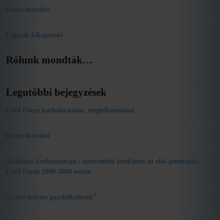
Részecskeszűrő
Légzsák kikapcsoló
Rólunk mondták…
Legutóbbi bejegyzések
Ford Focus karbantartása, meghibásodásai
Részecskeszűrő
Általános karbantartási / szervizelési áttekintés az első generációs
Ford Focus 1998-2004 esetén
„Csere helyett gondolkodunk”