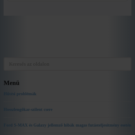
Menü
Hűtési problémák
Hosszlengőkar-szilent csere
Ford S-MAX és Galaxy jellemző hibák magas futásteljesítmény esetén