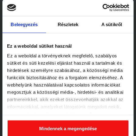
Beleegyezés
Részletek
A sütikről
Nincs hozzászólás
Ez a weboldal sütiket használ
Legutóbbi hozzászólások
Ez a weboldal a törvényeknek megfelelő, szabályos
sütiket és süti kezelési eljárást használ a tartalmak és
hirdetések személyre szabásához, a közösségi média
Még nincs hozzászólás. Legyél te az első!
funkciók biztosításához és a forgalom elemzéséhez. A
webhelyünk használatával kapcsolatos információkat
megosztjuk a közösségi média-, hirdetési- és analitikai
Vélemény,
partnereinkkel, akik ezeket összevonhatják azokkal az
információkkal, amelyeket látogatónk megadott nekik,
hozzászólás?
vagy amelyeket a látogató által használt más
szolgáltatásokból gyűjtöttek. Elfogadásával segíti a
munkánkat és nagyobb felhasználói élményt
Mindennek a megengedése
Hozzászólás
biztosíthatunk mi is látogatóinknak.