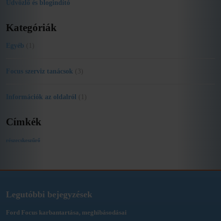
Üdvözlő és blogindító
Kategóriák
Egyéb
(1)
Focus szerviz tanácsok
(3)
Információk az oldalról
(1)
Címkék
részecskeszűrő
Legutóbbi bejegyzések
Ford Focus karbantartása, meghibásodásai