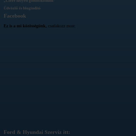
„Csere helyett gondolkodunk”
Üdvözlő és blogindító
Facebook
Ez is a mi közösségünk,
csatlakozz most:
Ford & Hyundai Szerviz itt: