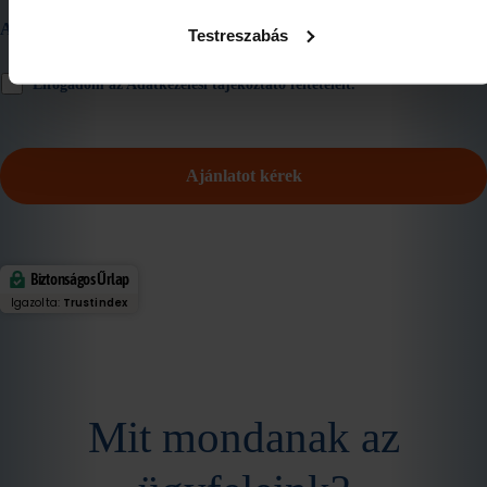
Adatkezelés
*
Testreszabás
Elfogadom az Adatkezelési tájékoztató feltételeit.
Biztonságos Űrlap
Igazolta:
Trustindex
Mit mondanak az