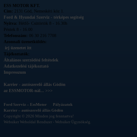
ESS MOTOR KFT.
Cím:
2131 Göd, Nemeskéri köz 1.
Ford & Hyundai Szerviz - térképes segítség
Nyitva:
Hétfő- Csütörtök 8 - 16.30h
Péntek 8 - 16.00
Telefonszám:
06 30 216 7708
Azonnali üzenetküldés:
írj üzenetet itt
Tájékoztatók:
Általános szerződési feltételek
Adatkezelési tájékoztató
Impresszum
Karrier - autószerelő állás Gödön
az ESSMOTOR-nál... >>>
Ford Szerviz – EssMotor
Pályázatok
Karrier – autószerelő állás Gödön
Copyright © 2026 Minden jog fenntartva!
Websiker Weboldal Rendszer - Websiker Ügynökség.