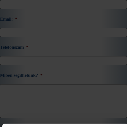
Email:
*
Telefonszám
*
Miben segíthetünk?
*