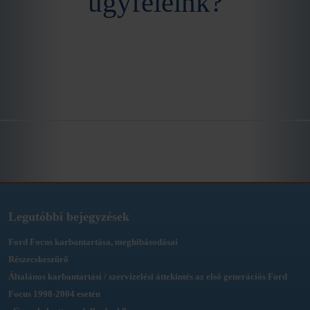
ügyfeleink?
Legutóbbi bejegyzések
Ford Focus karbantartása, meghibásodásai
Részecskeszűrő
Általános karbantartási / szervizelési áttekintés az első generációs Ford
Focus 1998-2004 esetén