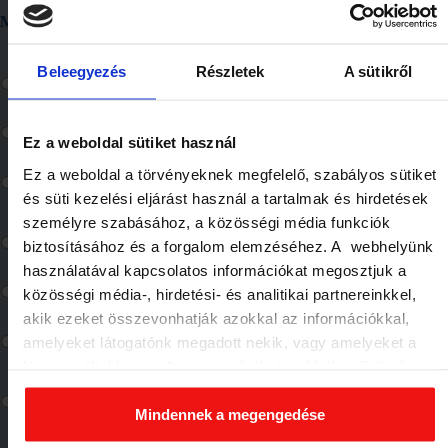
Miért kérsz tőlünk ajánlatot?
*
Beleegyezés
Részletek
A sütikről
mert tudom, hogy a megfelelő diagnosztika után a legkisebb
költséggel javítjátok az autómat
mert a szakszerű szervizelésen túl, tanácsokat is kapok
Ez a weboldal sütiket használ
mert tudom, hogy az ESS csapata az utolsó csavarig ismeri a
Ez a weboldal a törvényeknek megfelelő, szabályos sütiket
Ford / Hyundai modelleket
és süti kezelési eljárást használ a tartalmak és hirdetések
személyre szabásához, a közösségi média funkciók
mert, több, mint 15 év tapasztalatotok van a Ford gépkocsik
biztosításához és a forgalom elemzéséhez. A webhelyünk
szervizelésében
használatával kapcsolatos információkat megosztjuk a
mert jobb árat kapok nálatok, mint a márkaszervizekben
közösségi média-, hirdetési- és analitikai partnereinkkel,
akik ezeket összevonhatják azokkal az információkkal,
mert a gyári előírásokat követitek és nincs felesleges alkatrész
amelyeket látogatónk megadott nekik, vagy amelyeket a
csere
látogató által használt más szolgáltatásokból gyűjtöttek.
Elfogadásával segíti a munkánkat és nagyobb felhasználói
mert biztonságban érzem magam nálatok akkor is, ha nem
értek az autókhoz
élményt biztosíthatunk mi is látogatóinknak.
Mindennek a megengedése