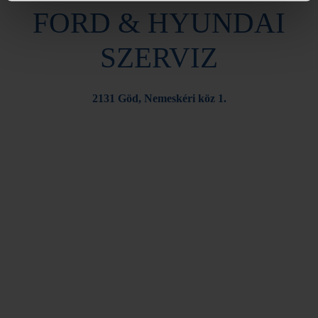
FORD & HYUNDAI
SZERVIZ
2131 Göd, Nemeskéri köz 1.