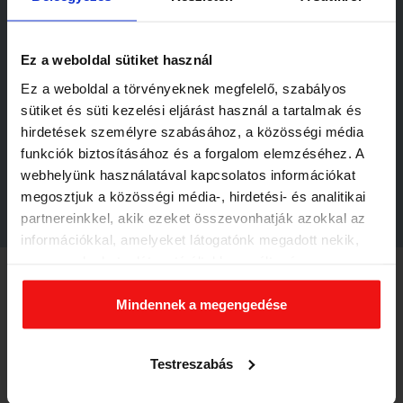
>>
pontos vagy
és lehet rád számítani
>> megbízható vagy és amit elvállalsz, azt
meg is szoktad
Ez a weboldal sütiket használ
csinálni
Ez a weboldal a törvényeknek megfelelő, szabályos
>> bírod, ha valahol lehet
jókedvűen
is dolgozni
sütiket és süti kezelési eljárást használ a tartalmak és
>> hajlandó vagy tanácsot elfogadni, ha valamit nem tudsz –
hirdetések személyre szabásához, a közösségi média
sőt
örülsz a fejlődési lehetőségnek
is
funkciók biztosításához és a forgalom elemzéséhez. A
>> képes vagy a
kollégáidnak segíteni
és csapatban is
webhelyünk használatával kapcsolatos információkat
játszani – amikor a Te tudásodra szorul valaki
megosztjuk a közösségi média-, hirdetési- és analitikai
partnereinkkel, akik ezeket összevonhatják azokkal az
információkkal, amelyeket látogatónk megadott nekik,
vagy amelyeket a látogató által használt más
szolgáltatásokból gyűjtöttek. Elfogadásával segíti a
munkánkat és nagyobb felhasználói élményt
Mindennek a megengedése
biztosíthatunk mi is látogatóinknak.
A munkavégzés helye az
Testreszabás
ESS MOTOR KFT.