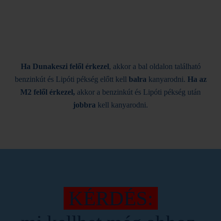
Ha Dunakeszi felől érkezel
, akkor a bal oldalon található
benzinkút és Lipóti pékség előtt kell
balra
kanyarodni.
Ha az
M2 felől érkezel,
akkor a benzinkút és Lipóti pékség után
jobbra
kell kanyarodni.
KÉRDÉS: