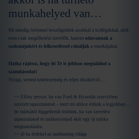
munkahelyed van…
Mi mindig örömmel beszélgetünk azokkal a kollégákkal, akik
nem csak megélhetési szerelők, hanem
odavannak a
szakmájukért és lelkesedéssel csinálják
a munkájukat.
Hátha rájössz, hogy itt Te is jobban megtalálod a
számításodat!
Nyugi, semmi kötelezettség és teljes diszkréció…
>> Előny persze, ha van Ford & Hyundai szervizben
szerzett tapasztalatod – mert mi ahhoz értünk a legjobban –
de márkától függetlenül örülünk, ha van szerelési
tapasztalatod és tudásszomjad akár egy új márka
megtanulására.
>> jó ha érdekel az autótuning világa