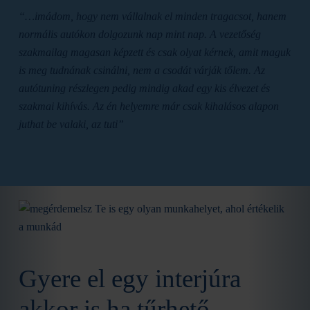
“…imádom, hogy nem vállalnak el minden tragacsot, hanem
normális autókon dolgozunk nap mint nap. A vezetőség
szakmailag magasan képzett és csak olyat kérnek, amit maguk
is meg tudnának csinálni, nem a csodát várják tőlem. Az
autótuning részlegen pedig mindig akad egy kis élvezet és
szakmai kihívás. Az én helyemre már csak kihalásos alapon
juthat be valaki, az tuti”
Gyere el egy interjúra
akkor is ha tűrhető