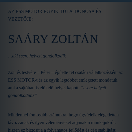
AZ ESS MOTOR EGYIK TULAJDONOSA ÉS
VEZETŐJE:
SAÁRY ZOLTÁN
…aki csere helyett gondolkodik
Zoli és testvére – Péter – építette fel családi vállalkozásként az
ESS MOTOR-t és az egyik legtöbbet emlegetett mondatuk,
ami a sajtóban is előkelő helyet kapott:
“csere helyett
gondolkodunk”
Mindennél fontosabb számukra, hogy ügyfeleik elégedetten
távozzanak és ilyen véleményeket adjanak a munkájukról,
hiszen ez biztosítja a folyamatos fejlődést és cég stabilitást: