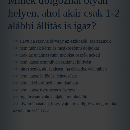
Minek dolgoznál olyan
helyen, ahol akár csak 1-2
alábbi állítás is igaz?
>> elavult a szerviz és/vagy az eszközök, szerszámok
>> nem tudnak kérni és megköszönni dolgokat
>> csak az unalmas rutin melókat osszák neked
>> nem kapsz semmilyen szakmai kihívást
>> nincs senki, aki segítsen, ha elakadsz valamiben
>> nem kapsz fejlődési lehetőséget
>> nem leled örömed a munkádban
>> nem kapsz tisztességes fizetést
>> rugalmasan változtatják a munkaidőd
>> kiszámíthatatlan, hogy vajon meddig lesz még munka
azzal a hozzáállással