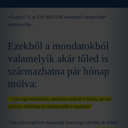
Ezekből a mondatokból
valamelyik akár tőled is
származhatna pár hónap
múlva:
“Végre egy munkahely, ahol nem csak jó a fizetés, de van
fejlődési lehetőség és megbecsülik a munkám”
“Sok helyen ígérnek manapság tisztességes fizetést, de nekem