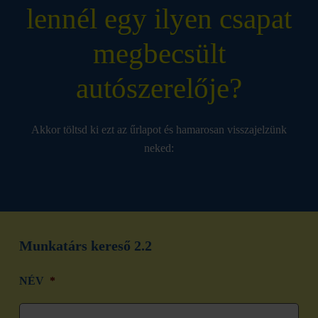
lennél egy ilyen csapat
megbecsült
autószerelője?
Akkor töltsd ki ezt az űrlapot és hamarosan visszajelzünk
neked:
Munkatárs kereső 2.2
NÉV
*