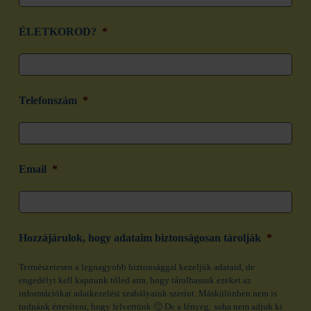
ÉLETKOROD?
*
Telefonszám
*
Email
*
Hozzájárulok, hogy adataim biztonságosan tárolják
*
Természetesen a legnagyobb biztonsággal kezeljük adataid, de
engedélyt kell kapnunk tőled arra, hogy tárolhassuk ezeket az
információkat adatkezelési szabályaink szerint. Máskülönben nem is
tudnánk értesíteni, hogy felvettünk 🙂 De a lényeg: soha nem adjuk ki