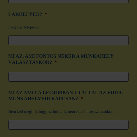
LAKHELYED?
*
Elég egy település
MI AZ, AMI FONTOS NEKED A MUNKAHELY
VÁLASZTÁSKOR?
*
MI AZ AMIT A LEGJOBBAN UTÁLTÁL AZ EDDIG
MUNKAHELYEID KAPCSÁN?
*
Nem kell megírni, hogy ez hol volt, nem ez a fontos számunkra.