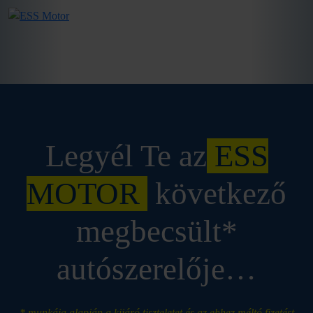
.
Legyél Te az
ESS
MOTOR
következő
megbecsült*
autószerelője…
* munkája alapján a kijáró tiszteletet és az ehhez méltó fizetést