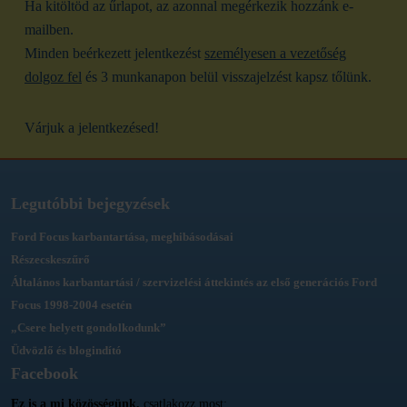
Ha kitöltöd az űrlapot, az azonnal megérkezik hozzánk e-
mailben.
Minden beérkezett jelentkezést
személyesen a vezetőség
dolgoz fel
és 3 munkanapon belül visszajelzést kapsz tőlünk.
Várjuk a jelentkezésed!
Legutóbbi bejegyzések
Ford Focus karbantartása, meghibásodásai
Részecskeszűrő
Általános karbantartási / szervizelési áttekintés az első generációs Ford
Focus 1998-2004 esetén
„Csere helyett gondolkodunk”
Üdvözlő és blogindító
Facebook
Ez is a mi közösségünk,
csatlakozz most: