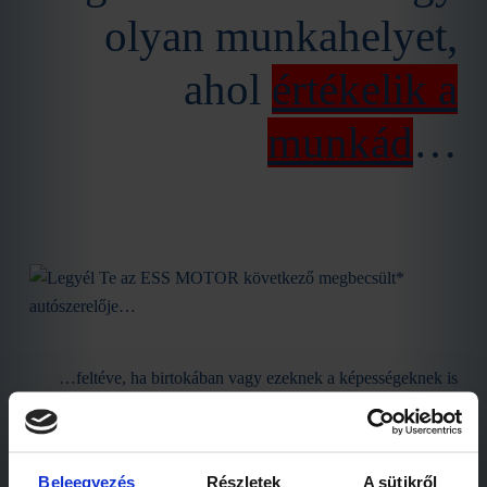
olyan munkahelyet,
ahol
értékelik a
munkád
…
…feltéve, ha birtokában vagy ezeknek a képességeknek is
azért, hiszen azért jó itt dolgozni, mert megválogatjuk a
kollégáid 😉
Tehát akkor jelentkezz kizárólag, ha Te is:
Beleegyezés
Részletek
A sütikről