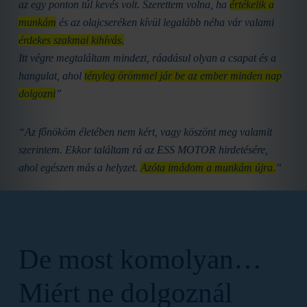
az egy ponton túl kevés volt.
Szerettem volna, ha
értékelik a
munkám
és az olajcseréken kívül legalább néha vár valami
érdekes szakmai kihívás.
Itt végre megtaláltam mindezt, ráadásul olyan a csapat és a
hangulat, ahol
tényleg örömmel jár be az ember minden nap
dolgozni
”
“Az főnököm életében nem kért, vagy köszönt meg valamit
szerintem. Ekkor találtam rá az ESS MOTOR hirdetésére,
ahol egészen más a helyzet.
Azóta imádom a munkám újra.
”
De most komolyan…
Miért ne dolgoznál