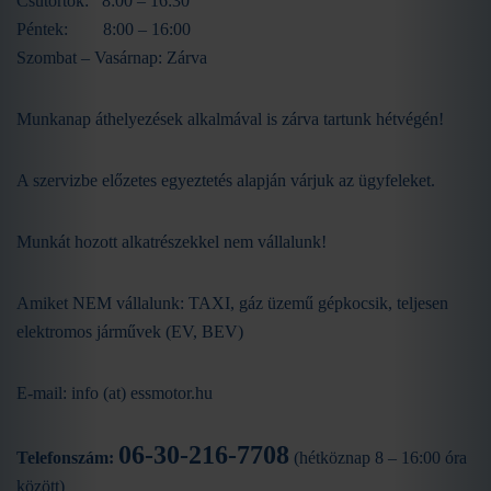
Csütörtök: 8:00 – 16:30
Péntek: 8:00 – 16:00
Szombat – Vasárnap: Zárva
Munkanap áthelyezések alkalmával is zárva tartunk hétvégén!
A szervizbe előzetes egyeztetés alapján várjuk az ügyfeleket.
Munkát hozott alkatrészekkel nem vállalunk!
Amiket NEM vállalunk: TAXI, gáz üzemű gépkocsik, teljesen
elektromos járművek (EV, BEV)
E-mail: info (at) essmotor.hu
06-30-216-7708
Telefonszám:
(hétköznap 8 – 16:00 óra
között)