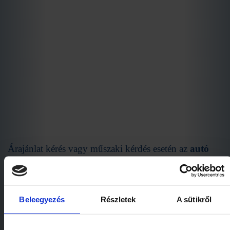
Árajánlat kérés vagy műszaki kérdés esetén az
autó
alvázszámára
(visszatérő ügyfelek esetén rendszám)
is szükségünk van a válaszadáshoz.
Beleegyezés
Részletek
A sütikről
Név:
*