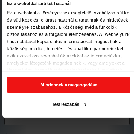
Ez a weboldal sütiket használ
Ez a weboldal a törvényeknek megfelelő, szabályos sütiket
E-mail cím:
*
és süti kezelési eljárást használ a tartalmak és hirdetések
személyre szabásához, a közösségi média funkciók
biztosításához és a forgalom elemzéséhez. A webhelyünk
használatával kapcsolatos információkat megosztjuk a
Alvázszám
*
közösségi média-, hirdetési- és analitikai partnereinkkel,
akik ezeket összevonhatják azokkal az információkkal,
amelyeket látogatónk megadott nekik, vagy amelyeket a
látogató által használt más szolgáltatásokból gyűjtöttek.
Rendszám
*
Elfogadásával segíti a munkánkat és nagyobb felhasználói
élményt biztosíthatunk mi is látogatóinknak.
Mindennek a megengedése
Testreszabás
Tárgy