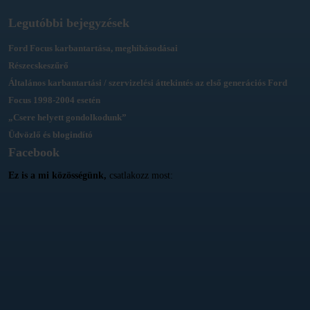
Legutóbbi bejegyzések
Ford Focus karbantartása, meghibásodásai
Részecskeszűrő
Általános karbantartási / szervizelési áttekintés az első generációs Ford
Focus 1998-2004 esetén
„Csere helyett gondolkodunk”
Üdvözlő és blogindító
Facebook
Ez is a mi közösségünk,
csatlakozz most: