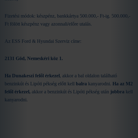
Fizetési módok: készpénz, bankkártya 500.000,- Ft-ig. 500.000,-
Ft fölött készpénz vagy azonnali/előre utalás.
Az ESS Ford & Hyundai Szerviz címe:
2131 Göd, Nemeskéri köz 1.
Ha Dunakeszi felől érkezel
, akkor a bal oldalon található
benzinkút és Lipóti pékség előtt kell
balra
kanyarodni.
Ha az M2
felől érkezel,
akkor a benzinkút és Lipóti pékség után
jobbra
kell
kanyarodni.