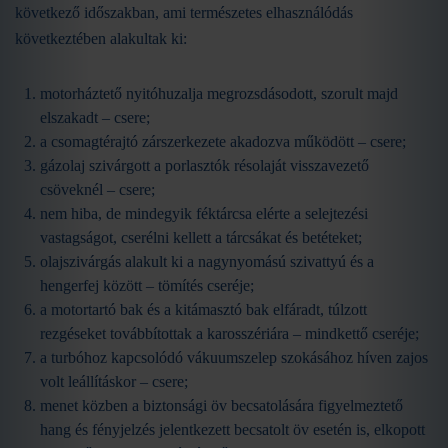
következő időszakban, ami természetes elhasználódás
következtében alakultak ki:
motorháztető nyitóhuzalja megrozsdásodott, szorult majd
elszakadt – csere;
a csomagtérajtó zárszerkezete akadozva működött – csere;
gázolaj szivárgott a porlasztók résolaját visszavezető
csöveknél – csere;
nem hiba, de mindegyik féktárcsa elérte a selejtezési
vastagságot, cserélni kellett a tárcsákat és betéteket;
olajszivárgás alakult ki a nagynyomású szivattyú és a
hengerfej között – tömítés cseréje;
a motortartó bak és a kitámasztó bak elfáradt, túlzott
rezgéseket továbbítottak a karosszériára – mindkettő cseréje;
a turbóhoz kapcsolódó vákuumszelep szokásához híven zajos
volt leállításkor – csere;
menet közben a biztonsági öv becsatolására figyelmeztető
hang és fényjelzés jelentkezett becsatolt öv esetén is, elkopott