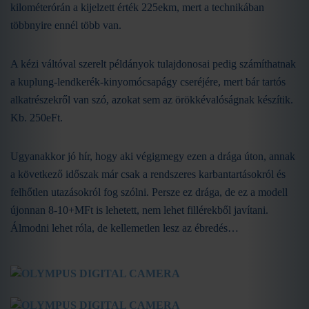
kilométerórán a kijelzett érték 225ekm, mert a technikában
többnyire ennél több van.
A kézi váltóval szerelt példányok tulajdonosai pedig számíthatnak
a kuplung-lendkerék-kinyomócsapágy cseréjére, mert bár tartós
alkatrészekről van szó, azokat sem az örökkévalóságnak készítik.
Kb. 250eFt.
Ugyanakkor jó hír, hogy aki végigmegy ezen a drága úton, annak
a következő időszak már csak a rendszeres karbantartásokról és
felhőtlen utazásokról fog szólni. Persze ez drága, de ez a modell
újonnan 8-10+MFt is lehetett, nem lehet fillérekből javítani.
Álmodni lehet róla, de kellemetlen lesz az ébredés…