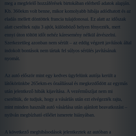
meg a megfelelő hozzáférések birtokában elérhető adatok alapján.
Kb. 360ekm volt benne, mikor komolyabb hibája adódhatott és az
eladás mellett döntöttek francia tulajdonosai. Ez alatt az időszak
alatt cseréltek rajta 3 ajtót, különböző helyen fényezték, mert
ennyi úton töltött időt nehéz káresemény nélkül átvészelni.
Szerkezetileg azonban nem sérült – az eddig végzett javítások által
indokolt bontások nem tártak fel súlyos sérülés javításának
nyomát.
Az autó először mint egy kedves ügyfelünk autója került a
látókörünkbe 265ekm-es óraállással és megkezdődött az egymás
után jelentkező hibák kijavítása. A vezérműszíjat nem mi
cseréltük, de tudjuk, hogy a vásárlás után ezt elvégezték rajta,
mint minden használt autó vásárlása után ajánlott beavatkozást –
nyilván megbízható előélet ismerete hiányában.
A következő meghibásodások jelentkeztek az autóban a