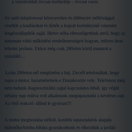
a vezetőoldali övcsat érzékelője – övcsat csere;
Az autó tulajdonosai kényszerűen és többnyire méltósággal
viselték a kiadásokat és tűrték a kopott kormánymű valamint
lengéscsillapítók zaját. Illetve néha elbeszélgettünk arról, hogy az
automata váltó működési rendellenességeit hogyan, milyen áron
lehetne javítani. Ekkor még csak 280ekm körül mutatott a
számláló…
Aztán 290ekm-nél megtörtént a baj. Zircről telefonáltak, hogy
zajos a motor, hazamehetnek-e Dunakeszire vele. Telefonon még
nem tudunk diagnosztizálni zajjal kapcsolatos hibát, így végül
néhány nap múlva volt alkalmunk megtapasztalni a kérdéses zajt.
Az első reakció: állítsd le gyorsan!!!
A motor megbontása nélkül, korábbi tapasztalatok alapján
hidrotőke/himba hibára gyanakodtunk és elkezdtük a javítás