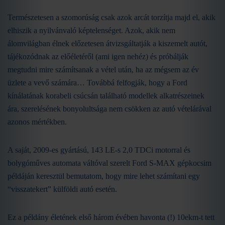
Természetesen a szomorúság csak azok arcát torzítja majd el, akik
elhiszik a nyilvánvaló képtelenséget. Azok, akik nem
álomvilágban élnek előzetesen átvizsgáltatják a kiszemelt autót,
tájékozódnak az előéletéről (ami igen nehéz) és próbálják
megtudni mire számítsanak a vétel után, ha az mégsem az év
üzlete a vevő számára… Továbbá felfogják, hogy a Ford
kínálatának korabeli csúcsán található modellek alkatrészeinek
ára, szerelésének bonyolultsága nem csökken az autó vételárával
azonos mértékben.
A saját, 2009-es gyártású, 143 LE-s 2,0 TDCi motorral és
bolygóműves automata váltóval szerelt Ford S-MAX gépkocsim
példáján keresztül bemutatom, hogy mire lehet számítani egy
“visszatekert” külföldi autó esetén.
Ez a példány életének első három évében havonta (!) 10ekm-t tett