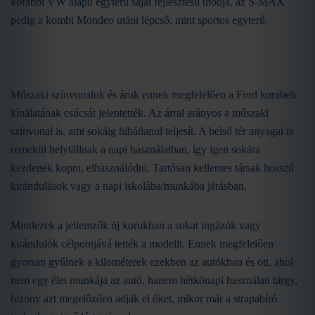
korábbi VW alapú egyterű saját fejlesztésű utódja, az S-MAX
pedig a kombi Mondeo utáni lépcső, mint sportos egyterű.
Műszaki színvonaluk és áruk ennek megfelelően a Ford korabeli
kínálatának csúcsát jelentették. Az árral arányos a műszaki
színvonal is, ami sokáig hibátlanul teljesít. A belső tér anyagai is
remekül helytállnak a napi használatban, így igen sokára
kezdenek kopni, elhasználódni. Tartósan kellemes társak hosszú
kirándulások vagy a napi iskolába/munkába járásban.
Mindezek a jellemzők új korukban a sokat ingázók vagy
kirándulók célpontjává tették a modellt. Ennek megfelelően
gyorsan gyűlnek a kilométerek ezekben az autókban és ott, ahol
nem egy élet munkája az autó, hanem hétkönapi használati tárgy,
bizony azt megelőzően adják el őket, mikor már a strapabíró