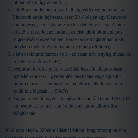
jobban néz ki így az autó :-);
a 2009-es modellben a gyári kihangosító még nem tudta a
Bluetooth audio lejátszást, ezért 2018 elején egy Kenwood
audioegység, 2 utas hangszóró készlet előre és egy Alpine
erősítő is része lett az autónak az első ajtók bitumenlapos
szigetelésével egyetemben. Persze a csomagtartóban a kis
mélyláda mellett bőven maradt még hely (200eFt);
a hátsó lökhárító karcos volt – ez aztán már tényleg túlzás, de
ki kellett cserélni (35eFt);
beépítésre került a gyári, utasoldali légzsák kikapcsolását
biztosító rendszer – gyerekülés használata vagy egyedül
történő utazás esetén hasznos, ha ütközet alkalmával nem
nyílik ki a légzsák… (50eFt)
Nappali menetfénnyel is kiegészült az autó. Osram DRL102
lett beépítve, így már van értelme az automatikus külső
világításnak.
2018 nyár elején, 320ekm állásnál feltűnt, hogy mozog kicsit a