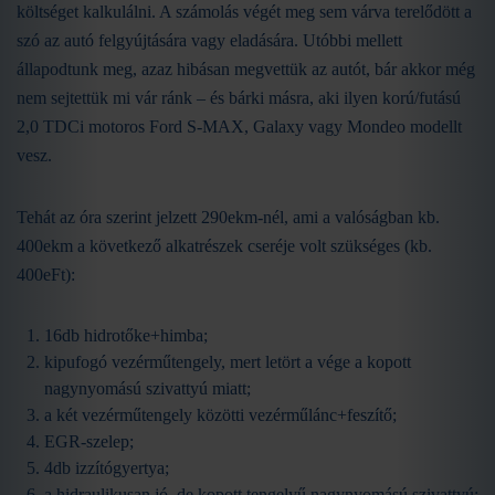
költséget kalkulálni. A számolás végét meg sem várva terelődött a
szó az autó felgyújtására vagy eladására. Utóbbi mellett
állapodtunk meg, azaz hibásan megvettük az autót, bár akkor még
nem sejtettük mi vár ránk – és bárki másra, aki ilyen korú/futású
2,0 TDCi motoros Ford S-MAX, Galaxy vagy Mondeo modellt
vesz.
Tehát az óra szerint jelzett 290ekm-nél, ami a valóságban kb.
400ekm a következő alkatrészek cseréje volt szükséges (kb.
400eFt):
16db hidrotőke+himba;
kipufogó vezérműtengely, mert letört a vége a kopott
nagynyomású szivattyú miatt;
a két vezérműtengely közötti vezérműlánc+feszítő;
EGR-szelep;
4db izzítógyertya;
a hidraulikusan jó, de kopott tengelyű nagynyomású szivattyú;