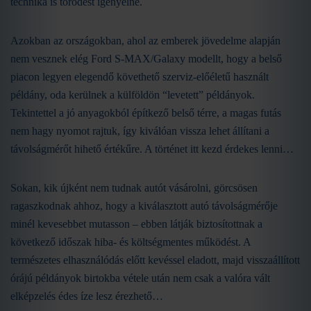
technika is törődést igényelne.
Azokban az országokban, ahol az emberek jövedelme alapján
nem vesznek elég Ford S-MAX/Galaxy modellt, hogy a belső
piacon legyen elegendő követhető szerviz-előéletű használt
példány, oda kerülnek a külföldön “levetett” példányok.
Tekintettel a jó anyagokból építkező belső térre, a magas futás
nem hagy nyomot rajtuk, így kiválóan vissza lehet állítani a
távolságmérőt hihető értékűre. A történet itt kezd érdekes lenni…
Sokan, kik újként nem tudnak autót vásárolni, görcsösen
ragaszkodnak ahhoz, hogy a kiválasztott autó távolságmérője
minél kevesebbet mutasson – ebben látják biztosítottnak a
következő időszak hiba- és költségmentes működést. A
természetes elhasználódás előtt kevéssel eladott, majd visszaállított
órájú példányok birtokba vétele után nem csak a valóra vált
elképzelés édes íze lesz érezhető…