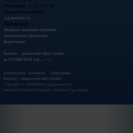
Péntek 8 - 16.00
Telefonszám:
06 30 216 7708
Azonnali üzenetküldés:
írj üzenetet itt
Tájékoztatók:
Általános szerződési feltételek
Adatkezelési tájékoztató
Impresszum
Karrier - autószerelő állás Gödön
az ESSMOTOR-nál... >>>
Ford Szerviz – EssMotor
Pályázatok
Karrier – autószerelő állás Gödön
Copyright © 2026 Minden jog fenntartva!
Websiker Weboldal Rendszer - Websiker Ügynökség.
ijij