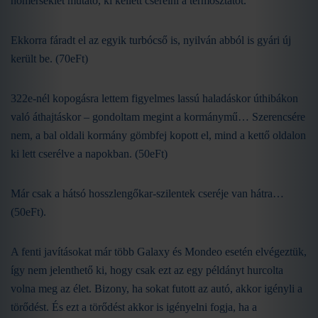
hőmérséklet mutató, ki kellett cserélni a termosztátot.
Ekkorra fáradt el az egyik turbócső is, nyilván abból is gyári új
került be. (70eFt)
322e-nél kopogásra lettem figyelmes lassú haladáskor úthibákon
való áthajtáskor – gondoltam megint a kormánymű… Szerencsére
nem, a bal oldali kormány gömbfej kopott el, mind a kettő oldalon
ki lett cserélve a napokban. (50eFt)
Már csak a hátsó hosszlengőkar-szilentek cseréje van hátra…
(50eFt).
A fenti javításokat már több Galaxy és Mondeo esetén elvégeztük,
így nem jelenthető ki, hogy csak ezt az egy példányt hurcolta
volna meg az élet. Bizony, ha sokat futott az autó, akkor igényli a
törődést. És ezt a törődést akkor is igényelni fogja, ha a