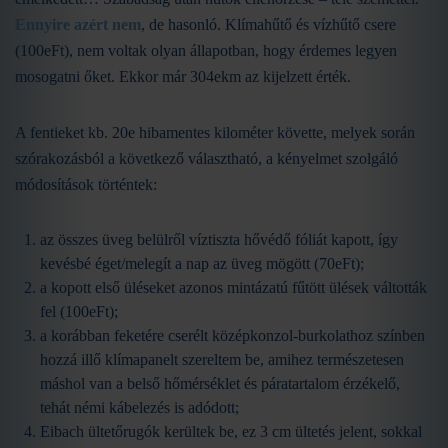
Ennyire azért nem
, de hasonló. Klímahűtő és vízhűtő csere
(100eFt), nem voltak olyan állapotban, hogy érdemes legyen
mosogatni őket. Ekkor már 304ekm az kijelzett érték.
A fentieket kb. 20e hibamentes kilométer követte, melyek során
szórakozásból a következő választható, a kényelmet szolgáló
módosítások történtek:
az összes üveg belülről víztiszta hővédő fóliát kapott, így
kevésbé éget/melegít a nap az üveg mögött (70eFt);
a kopott első üléseket azonos mintázatú fűtött ülések váltották
fel (100eFt);
a korábban feketére cserélt középkonzol-burkolathoz színben
hozzá illő klímapanelt szereltem be, amihez természetesen
máshol van a belső hőmérséklet és páratartalom érzékelő,
tehát némi kábelezés is adódott;
Eibach ültetőrugók kerültek be, ez 3 cm ültetés jelent, sokkal